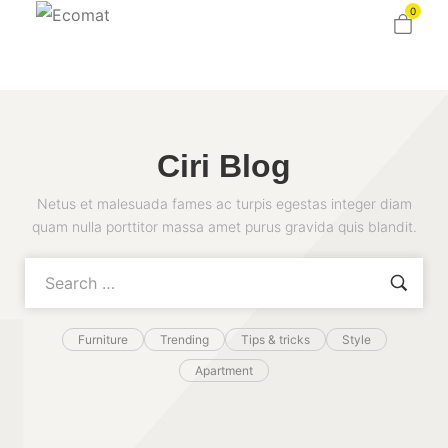
0
Ciri Blog
Netus et malesuada fames ac turpis egestas integer diam
quam nulla porttitor massa amet purus gravida quis blandit.
Furniture
Trending
Tips & tricks
Style
Apartment