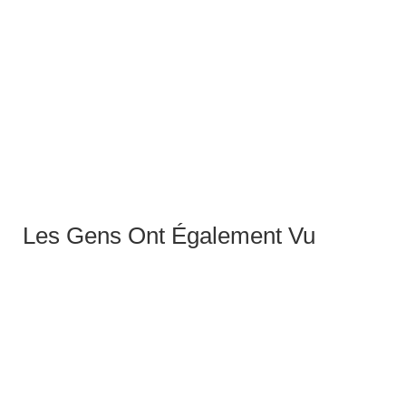
TITANIUM
24,90
€
–
42,90
€
Les Gens Ont Également Vu