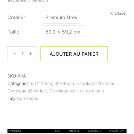
Effacer
Couleur
Premium Grey
Taille
59,2 x 59,2 cm.
AJOUTER AU PANIER
SKU:
N/A
Categories:
60x120cm
,
60x60cm
,
Carrelage d'Extérieur
,
Carrelage d'Intérieur
,
Carrelage pour salle de bain
Tag:
Carrelages