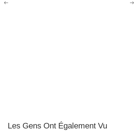
TITANIUM
24,90
€
–
42,90
€
Les Gens Ont Également Vu