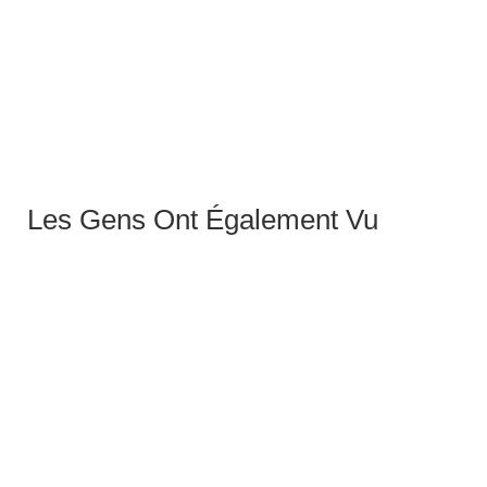
FASSA Sol3
14,50
€
Les Gens Ont Également Vu